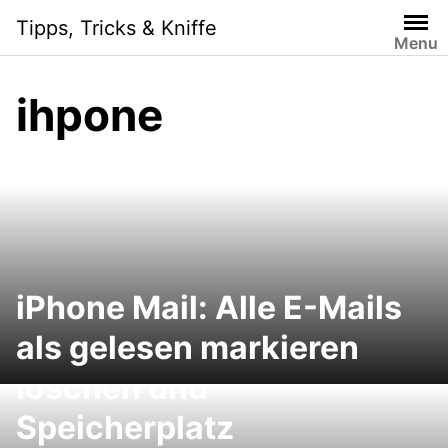
Skip
Tipps, Tricks & Kniffe
to
Menu
content
ihpone
iPhone Mail: Alle E-Mails
iTunes Match: Gefahrlos
als gelesen markieren
Musik auf dem iPhone
löschen und
Speicherplatz