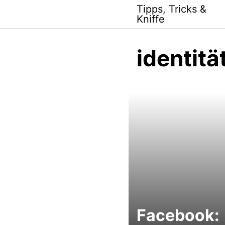
Skip
Tipps, Tricks &
to
Kniffe
content
identitä
Facebook: