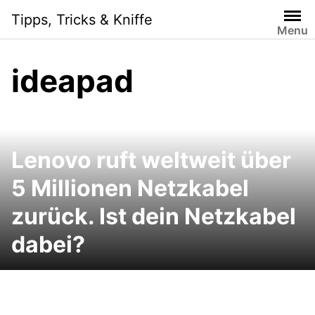
Skip
Tipps, Tricks & Kniffe
to
Menu
content
ideapad
Lenovo ruft weltweit über
5 Millionen Netzkabel
zurück. Ist dein Netzkabel
dabei?