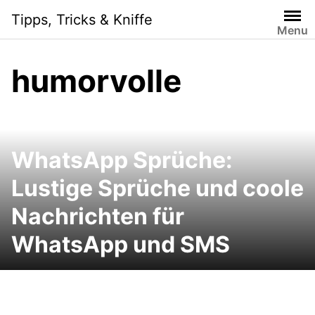
Skip
Tipps, Tricks & Kniffe
to
Menu
content
humorvolle
WhatsApp Sprüche:
Lustige Sprüche und coole
Nachrichten für
WhatsApp und SMS