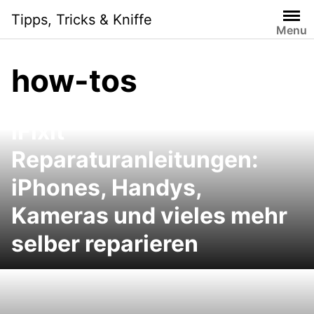
Skip
Tipps, Tricks & Kniffe
to
Menu
content
how-tos
iFixit
Reparaturanleitungen:
iPhones, Handys,
Kameras und vieles mehr
selber reparieren