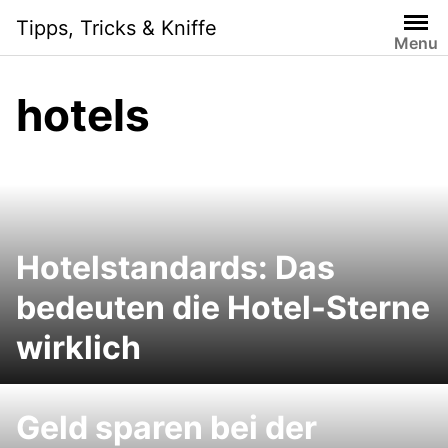
Skip
Tipps, Tricks & Kniffe
to
Menu
content
hotels
Hotelstandards: Das
bedeuten die Hotel-Sterne
wirklich
Geld sparen bei der