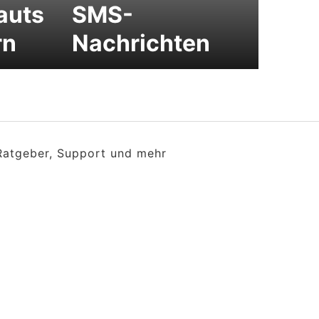
auts
SMS-
rn
Nachrichten
 Ratgeber, Support und mehr