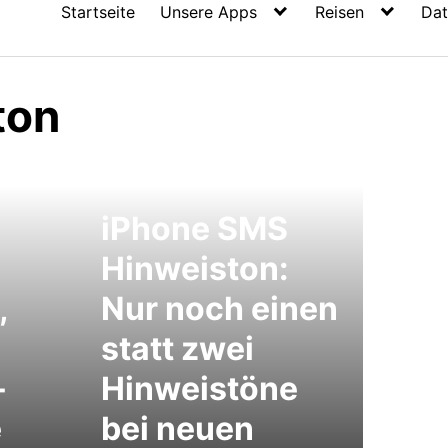
Startseite
Unsere Apps
Reisen
Dat
ton
iPhone SMS
Hinweiston:
,
Nur noch einen
statt zwei
-
Hinweistöne
e
bei neuen