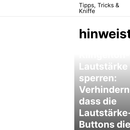
Skip
Tipps, Tricks &
to
Kniffe
content
hinweis
iPhone
Klingelton-
Lautstärke
sperren:
Verhindern
dass die
Lautstärke
Buttons di