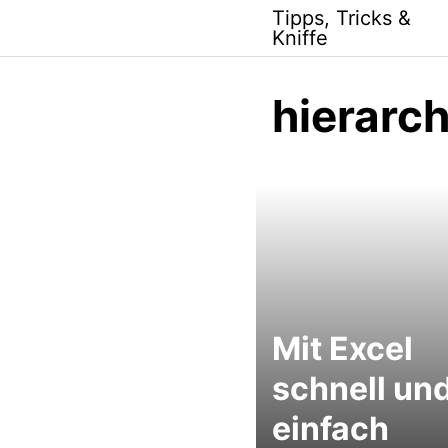
Skip
Tipps, Tricks &
to
Kniffe
content
hierarch
Mit Excel
schnell un
einfach