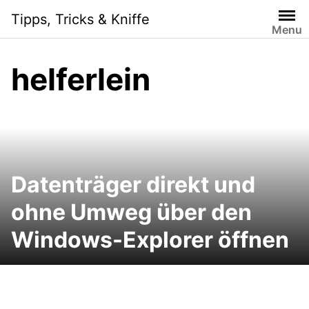
Skip
Tipps, Tricks & Kniffe
to
Menu
content
helferlein
Datenträger direkt und
ohne Umweg über den
Windows-Explorer öffnen