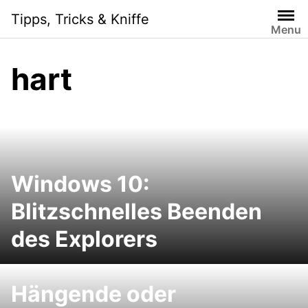
Skip
Tipps, Tricks & Kniffe
to
Menu
content
hart
Windows 10:
Blitzschnelles Beenden
des Explorers
Hängende oder