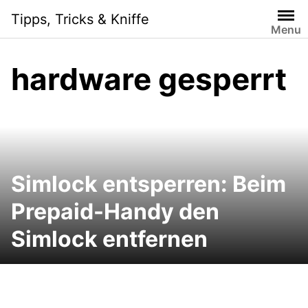
Skip
Tipps, Tricks & Kniffe
to
Menu
content
hardware gesperrt
Simlock entsperren: Beim
Prepaid-Handy den
Simlock entfernen