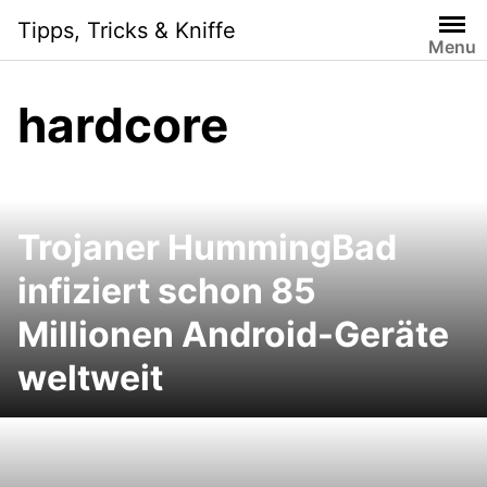
Skip
Tipps, Tricks & Kniffe
to
Menu
content
hardcore
Trojaner HummingBad
infiziert schon 85
Millionen Android-Geräte
weltweit