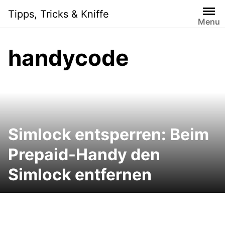
Skip
Tipps, Tricks & Kniffe
to
Menu
content
handycode
Simlock entsperren: Beim
Prepaid-Handy den
Simlock entfernen