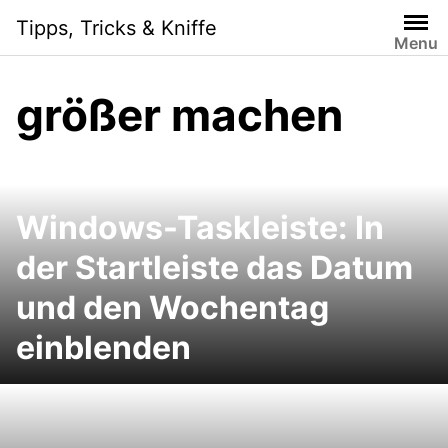
Skip
Tipps, Tricks & Kniffe
to
Menu
content
größer machen
Windows-Taskleiste: In
der Startleiste das Datum
und den Wochentag
einblenden