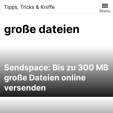
Skip
Tipps, Tricks & Kniffe
to
Menu
content
große dateien
Sendspace: Bis zu 300 MB
große Dateien online
versenden