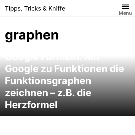
Skip
Tipps, Tricks & Kniffe
to
Menu
content
graphen
Google Formeln: Mit
Google zu Funktionen die
Funktionsgraphen
zeichnen – z.B. die
Herzformel