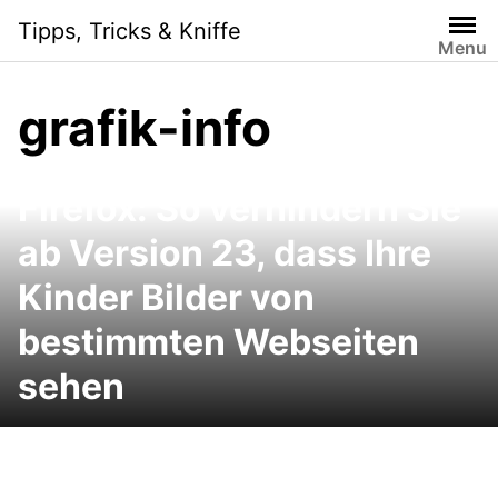
Skip
Tipps, Tricks & Kniffe
to
Menu
content
grafik-info
Kinderschutz beim
Firefox: So verhindern Sie
ab Version 23, dass Ihre
Kinder Bilder von
bestimmten Webseiten
sehen