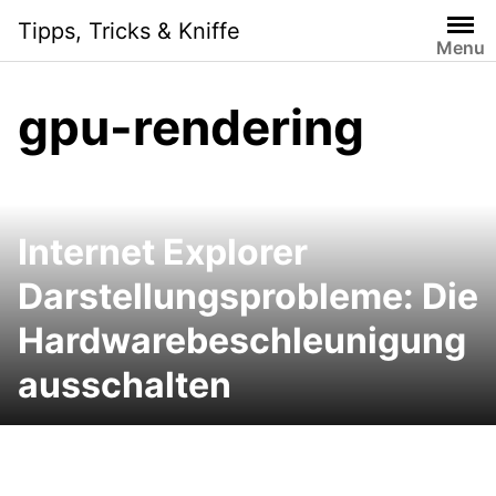
Skip
Tipps, Tricks & Kniffe
to
Menu
content
gpu-rendering
Internet Explorer
Darstellungsprobleme: Die
Hardwarebeschleunigung
ausschalten