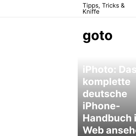
Skip
Tipps, Tricks &
to
Kniffe
content
goto
iPhoto: Da
komplette
deutsche
iPhone-
Handbuch 
Web anseh