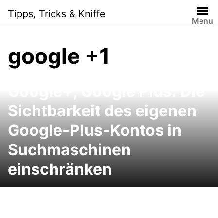
Skip
Tipps, Tricks & Kniffe
to
Menu
content
google +1
Google+, Google Plus: Die
Sichtbarkeit des eigenen
Google-Plus-Kontos in
Suchmaschinen
einschränken