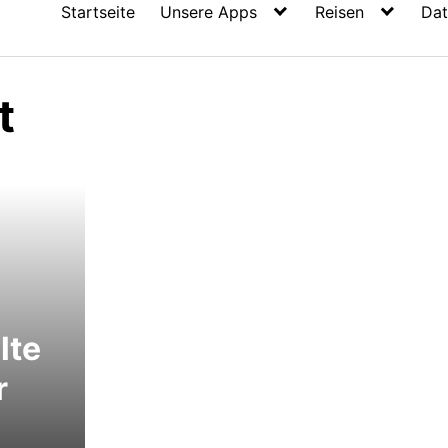
Startseite
Unsere Apps
Reisen
Dat
t
lte
r