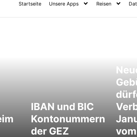
Startseite
Unsere Apps
Reisen
Dat
Neu
Geb
dürf
IBAN und BIC
Ver
eim
Kontonummern
Jan
der GEZ
vom