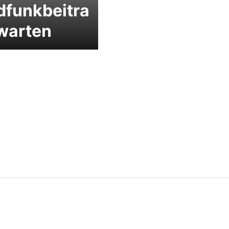
dfunkbeitra
warten