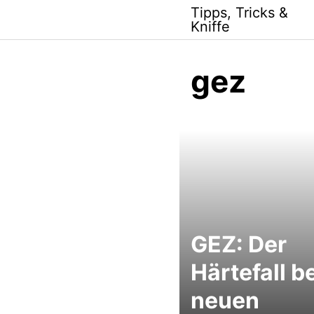
Skip
Tipps, Tricks &
to
Kniffe
content
gez
GEZ: Der
Härtefall b
neuen