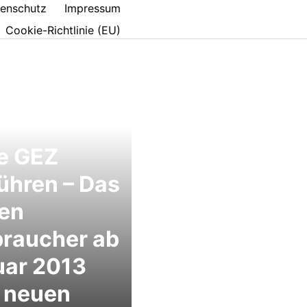
enschutz
Impressum
Cookie-Richtlinie (EU)
e GEZ
ühren – Das
en
braucher ab
uar 2013
 neuen