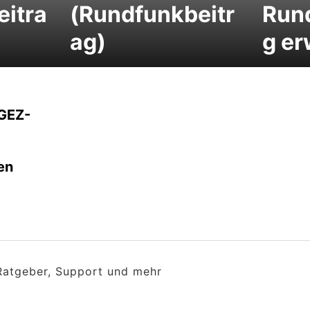
itra
(Rundfunkbeitr
Run
ag)
g er
GEZ-
en
 Ratgeber, Support und mehr