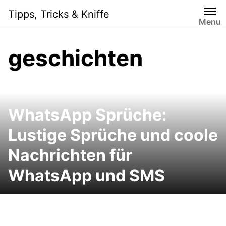
Skip
Tipps, Tricks & Kniffe
to
Menu
content
geschichten
WhatsApp Sprüche:
Lustige Sprüche und coole
Nachrichten für
WhatsApp und SMS