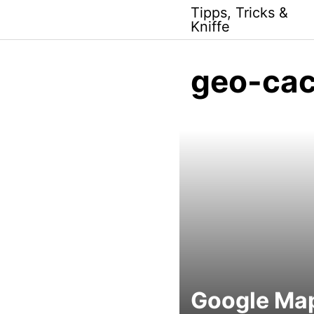
Skip
Tipps, Tricks &
to
Kniffe
content
geo-cac
Google Ma