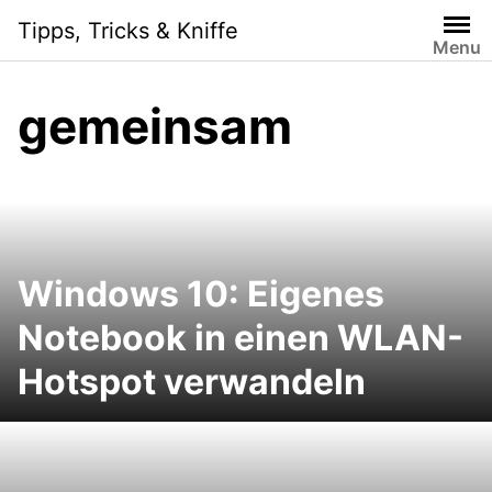
Skip
Tipps, Tricks & Kniffe
to
Menu
content
gemeinsam
Windows 10: Eigenes
Notebook in einen WLAN-
Hotspot verwandeln