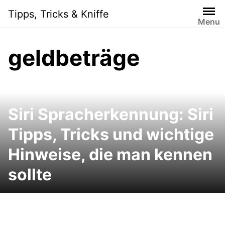
Skip
Tipps, Tricks & Kniffe
to
Menu
content
geldbeträge
Siri Spracherkennung: Siri
Tipps, Tricks und wichtige
Hinweise, die man kennen
sollte