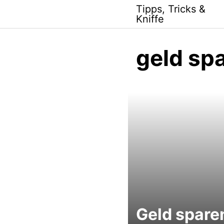
Skip
Tipps, Tricks &
to
Kniffe
content
geld sp
Geld spare