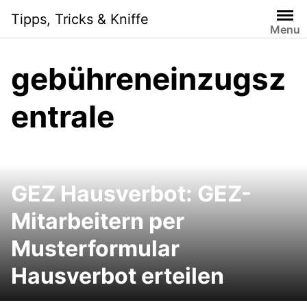
Skip
Tipps, Tricks & Kniffe
to
Menu
content
gebühreneinzugsz
entrale
GEZ Hausverbot: GEZ-
Mitarbeitern per
Musterformular
Hausverbot erteilen