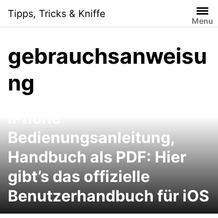
Skip
Tipps, Tricks & Kniffe
to
Menu
content
gebrauchsanweisu
ng
iPhone
Bedienungsanleitung,
Handbuch als PDF: Hier
gibt’s das offizielle
Benutzerhandbuch für iOS