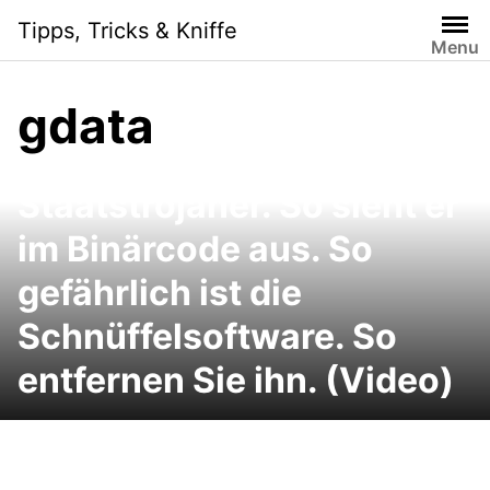
Skip
Tipps, Tricks & Kniffe
to
Menu
content
gdata
Bundestrojaner geknackt:
Das kann der
Staatstrojaner. So sieht er
im Binärcode aus. So
gefährlich ist die
Schnüffelsoftware. So
entfernen Sie ihn. (Video)