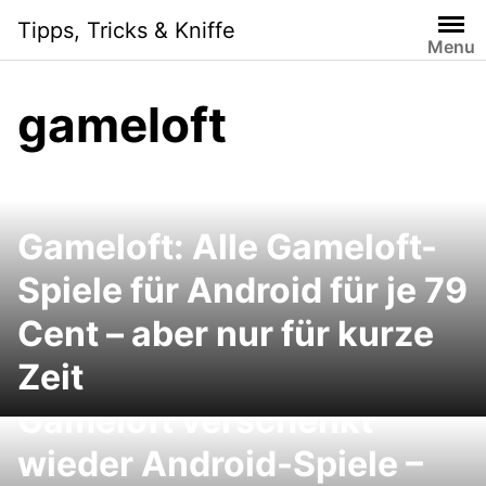
Skip
Tipps, Tricks & Kniffe
to
Menu
content
gameloft
Gameloft: Alle Gameloft-
Spiele für Android für je 79
Cent – aber nur für kurze
Zeit
Gameloft verschenkt
wieder Android-Spiele –