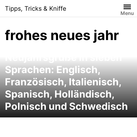
Skip
Tipps, Tricks & Kniffe
to
Menu
content
frohes neues jahr
Neujahrsgrüße in sieben
Sprachen: Englisch,
Französisch, Italienisch,
Spanisch, Holländisch,
Polnisch und Schwedisch