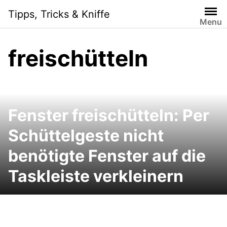
Skip
Tipps, Tricks & Kniffe
to
Menu
content
freischütteln
Fenster freischütteln: Per
Schüttelgeste nicht
benötigte Fenster auf die
Taskleiste verkleinern