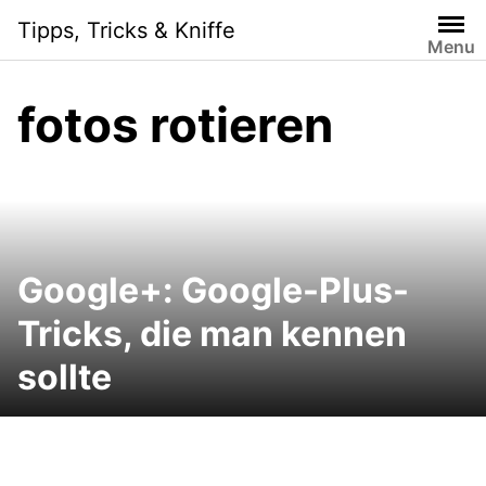
Skip
Tipps, Tricks & Kniffe
to
Menu
content
fotos rotieren
Google+: Google-Plus-
Tricks, die man kennen
sollte