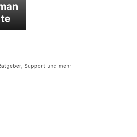
 man
lte
 Ratgeber, Support und mehr