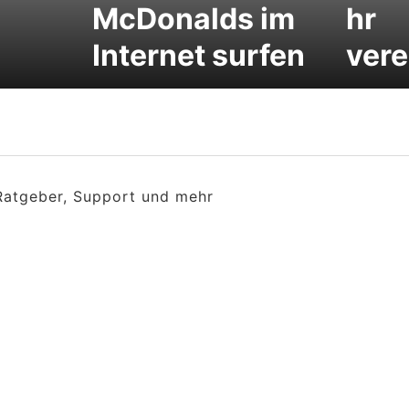
McDonalds im
hr
Internet surfen
vere
 Ratgeber, Support und mehr