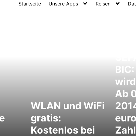
Startseite
Unsere Apps
Reisen
Dat
SEP
BIC
wird
Ab 0
WLAN und WiFi
2014
e
gratis:
eur
Kostenlos bei
Zah