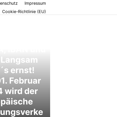
enschutz
Impressum
Cookie-Richtlinie (EU)
A, IBAN und
: Langsam
´s ernst!
1. Februar
 wird der
opäische
lungsverke