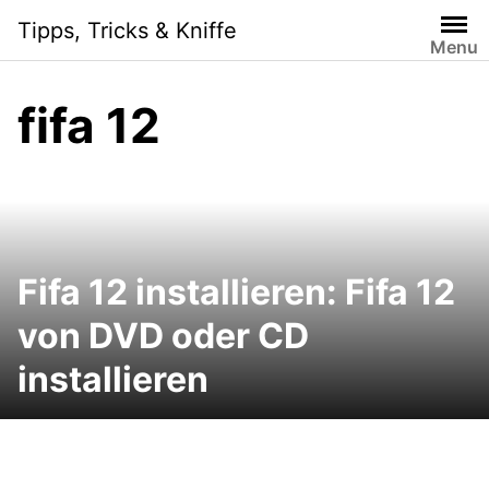
Skip
Tipps, Tricks & Kniffe
to
Menu
content
fifa 12
Fifa 12 installieren: Fifa 12
von DVD oder CD
installieren