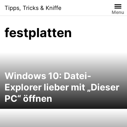
Skip
Tipps, Tricks & Kniffe
to
Menu
content
festplatten
Windows 10: Datei-
Explorer lieber mit „Dieser
PC“ öffnen