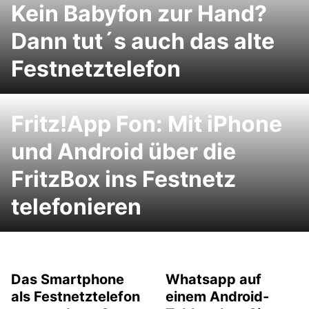
Kein Babyfon zur Hand?
Dann tut´s auch das alte
Festnetztelefon
Fritz!App Fon: Mit iPhone
und Android über die
FritzBox ins Festnetz
telefonieren
Das Smartphone
Whatsapp auf
als Festnetztelefon
einem Android-