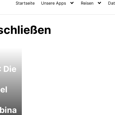
Startseite
Unsere Apps
Reisen
Dat
 schließen
 Die
el
bina