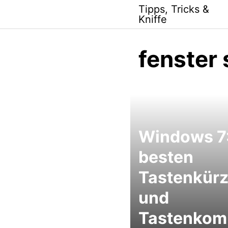
Skip
Tipps, Tricks &
to
Kniffe
content
fenster
Windows 7:
besten
Tastenkürz
und
Tastenkom