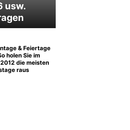
6 usw.
ragen
ntage & Feiertage
o holen Sie im
 2012 die meisten
stage raus