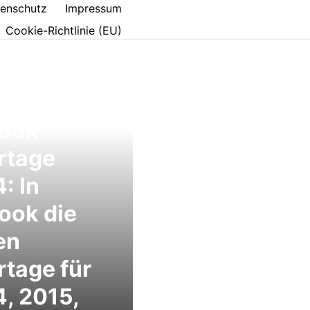
enschutz
Impressum
Cookie-Richtlinie (EU)
look
rtage
: In
ook die
en
rtage für
, 2015,