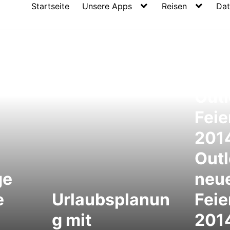
Startseite
Unsere Apps
Reisen
Dat
Out
Feie
2014
Outl
ge
neu
e
Urlaubsplanun
Feie
g mit
2014