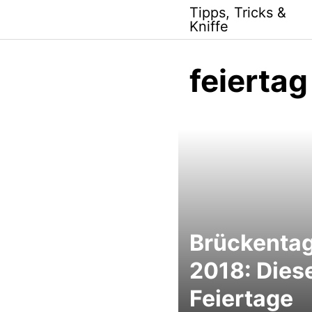
Skip
Tipps, Tricks &
to
Kniffe
content
feiertag
Brückenta
2018: Dies
Feiertage