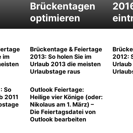
Brückentagen
201
optimieren
eint
iertage
Brückentage & Feiertage
Brücke
e im
2013: So holen Sie im
2012: S
meisten
Urlaub 2013 die meisten
Urlaub
Urlaubstage raus
Urlaub
: So
Outlook Feiertage:
ub 2011
Heilige vier Könige (oder:
ubstage
Nikolaus am 1. März) –
Die Feiertagsdatei von
Outlook bearbeiten