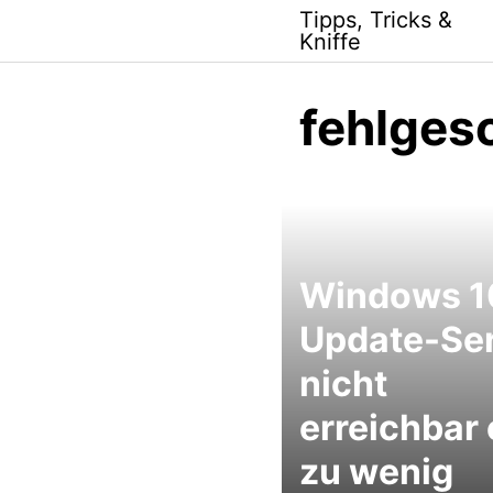
Skip
Tipps, Tricks &
to
Kniffe
content
fehlges
Windows 1
Update-Se
nicht
erreichbar
zu wenig