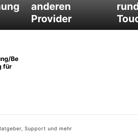
hung
anderen
run
Provider
Tou
ung/Be
 für
 Ratgeber, Support und mehr