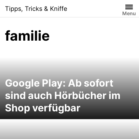
Skip
Tipps, Tricks & Kniffe
to
Menu
content
familie
Google Play: Ab sofort
sind auch Hörbücher im
Shop verfügbar