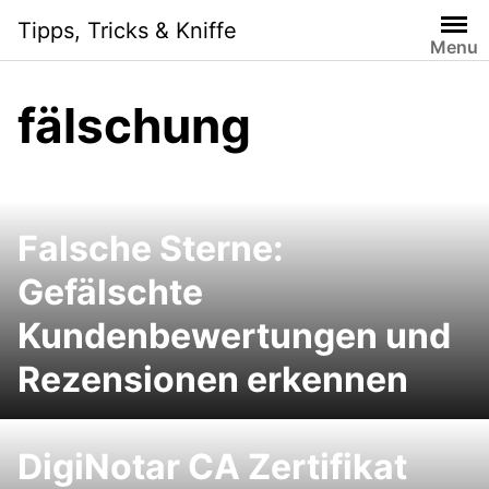
Skip
Tipps, Tricks & Kniffe
to
Menu
content
fälschung
Falsche Sterne:
Gefälschte
Kundenbewertungen und
Rezensionen erkennen
DigiNotar CA Zertifikat