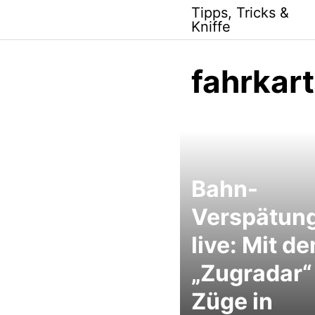
Skip
Tipps, Tricks &
to
Kniffe
content
fahrkar
Bahn-
Verspätun
live: Mit d
„Zugradar“
Züge in