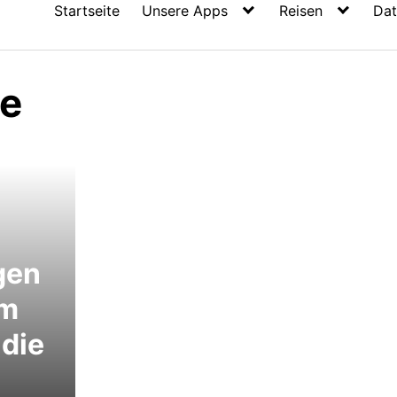
Startseite
Unsere Apps
Reisen
Dat
te
gen
em
 die