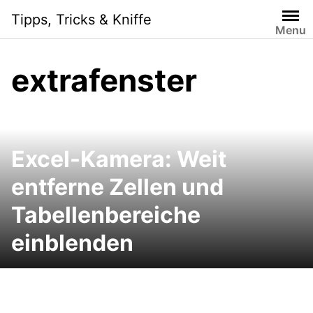
Skip
Tipps, Tricks & Kniffe
to
Menu
content
extrafenster
Excel-Kamera: Weit
entferne Zellen und
Tabellenbereiche
einblenden