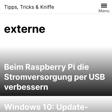
Skip
Tipps, Tricks & Kniffe
to
Menu
content
externe
Beim Raspberry Pi die
Stromversorgung per USB
verbessern
Windows 10: Update-