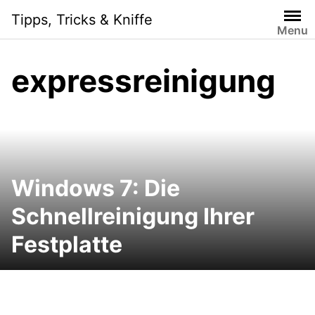
Skip
Tipps, Tricks & Kniffe
to
Menu
content
expressreinigung
Windows 7: Die
Schnellreinigung Ihrer
Festplatte