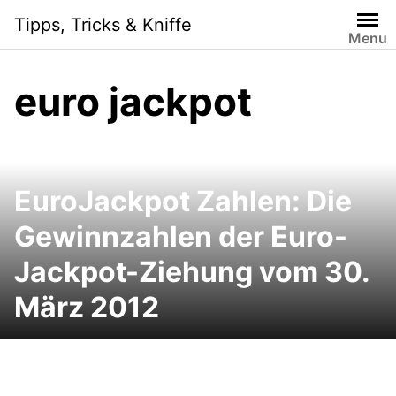
Skip
Tipps, Tricks & Kniffe
to
Menu
content
euro jackpot
EuroJackpot Zahlen: Die
Gewinnzahlen der Euro-
Jackpot-Ziehung vom 30.
März 2012